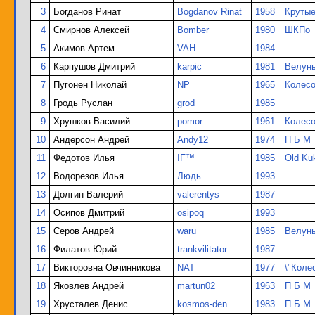
3
Богданов Ринат
Bogdanov Rinat
1958
Круты
4
Смирнов Алексей
Bomber
1980
ШКПо
5
Акимов Артем
VAH
1984
6
Карпушов Дмитрий
karpic
1981
Велун
7
Пугонен Николай
NP
1965
Колес
8
Гродь Руслан
grod
1985
9
Хрушков Василий
pomor
1961
Колес
10
Андерсон Андрей
Andy12
1974
П Б М
11
Федотов Илья
IF™
1985
Old Ku
12
Водорезов Илья
Людь
1993
13
Долгин Валерий
valerentys
1987
14
Осипов Дмитрий
osipoq
1993
15
Серов Андрей
waru
1985
Велун
16
Филатов Юрий
trankvilitator
1987
17
Викторовна Овчинникова
NAT
1977
\"Коле
18
Яковлев Андрей
martun02
1963
П Б М
19
Хрусталев Денис
kosmos-den
1983
П Б М