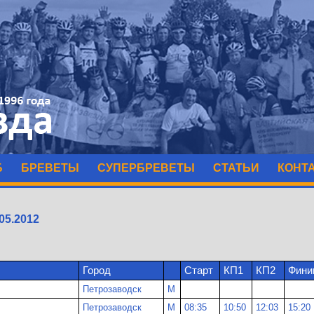
Б
БРЕВЕТЫ
СУПЕРБРЕВЕТЫ
СТАТЬИ
КОНТ
05.2012
Город
Старт
КП1
КП2
Фин
Петрозаводск
М
Петрозаводск
М
08:35
10:50
12:03
15:20