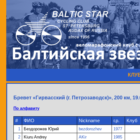
КЛУ
Бревет «Гирвасский (г. Петрозаводск)», 200 км, 19.
По алфавиту
#
ФИО
Nickname
г.р.
Клуб
1
Бездорожев Юрий
bezdorozhev
1977
2
Kiuru Andrey
AKir
1985