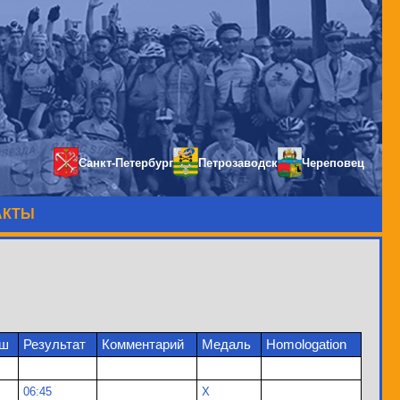
Санкт-Петербург
Петрозаводск
Череповец
АКТЫ
иш
Результат
Комментарий
Медаль
Homologation
06:45
X