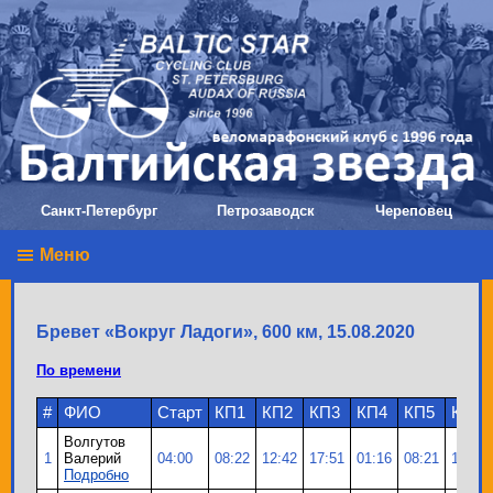
Санкт-Петербург
Петрозаводск
Череповец
Меню
Бревет «Вокруг Ладоги», 600 км, 15.08.2020
По времени
#
ФИО
Старт
КП1
КП2
КП3
КП4
КП5
КП6
Волгутов
1
Валерий
04:00
08:22
12:42
17:51
01:16
08:21
15:03
Подробно