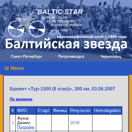
Санкт-Петербург
Петрозаводск
Череповец
Меню
Бревет «Тур-1500 (II этап)», 300 км, 03.06.2007
По времени
#
ФИО
Старт
Финиш
Результат
Homologation
Жуков
1
Даниил
19:55
Подробно