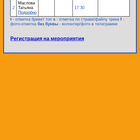
Маслова
2
Татьяна
17:30
Подробно
t
- отметка бревет топ
s
- отметка по страве/файлу трека
f
-
фото-отметка
без буквы
- волонтер/фото в телеграмме
Регистрация на мероприятия