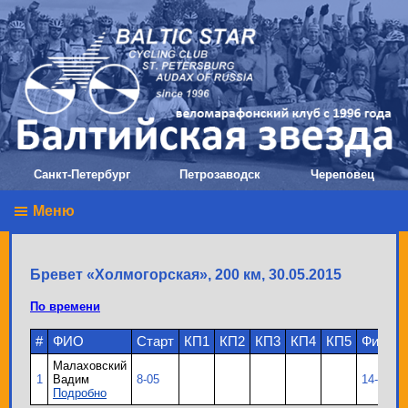
Санкт-Петербург
Петрозаводск
Череповец
Меню
Бревет «Холмогорская», 200 км, 30.05.2015
По времени
#
ФИО
Старт
КП1
КП2
КП3
КП4
КП5
Финиш
Малаховский
1
Вадим
8-05
14-34
Подробно