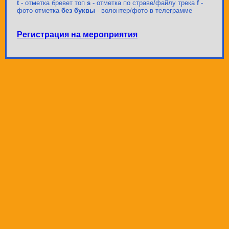
t
- отметка бревет топ
s
- отметка по страве/файлу трека
f
-
фото-отметка
без буквы
- волонтер/фото в телеграмме
Регистрация на мероприятия