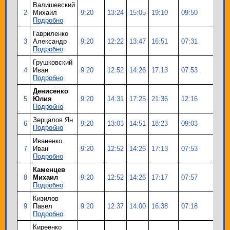
Валишевский
2
Михаил
9:20
13:24
15:05
19:10
09:50
64
Подробно
Гавриленко
3
Александр
9:20
12:22
13:47
16:51
07:31
64
Подробно
Грушковский
4
Иван
9:20
12:52
14:26
17:13
07:53
64
Подробно
Денисенко
5
Юлия
9:20
14:31
17:25
21:36
12:16
64
Подробно
Зерцалов Ян
6
9:20
13:03
14:51
18:23
09:03
64
Подробно
Иваненко
7
Иван
9:20
12:52
14:26
17:13
07:53
64
Подробно
Каменцев
8
Михаил
9:20
12:52
14:26
17:17
07:57
64
Подробно
Кизилов
9
Павел
9:20
12:37
14:00
16:38
07:18
64
Подробно
Киреенко