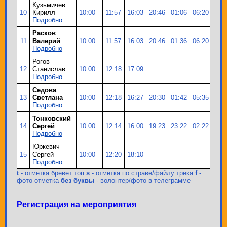
Кузьмичев
10
Кирилл
10:00
11:57
16:03
20:46
01:06
06:20
08:
Подробно
Расков
11
Валерий
10:00
11:57
16:03
20:46
01:36
06:20
08:
Подробно
Рогов
12
Станислав
10:00
12:18
17:09
Подробно
Седова
13
Светлана
10:00
12:18
16:27
20:30
01:42
05:35
09:
Подробно
Тонковский
14
Сергей
10:00
12:14
16:00
19:23
23:22
02:22
05:
Подробно
Юркевич
15
Сергей
10:00
12:20
18:10
Подробно
t
- отметка бревет топ
s
- отметка по страве/файлу трека
f
-
фото-отметка
без буквы
- волонтер/фото в телеграмме
Регистрация на мероприятия