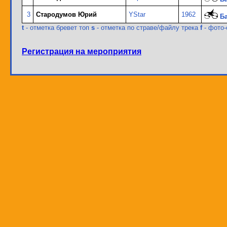
3
Стародумов Юрий
YStar
1962
Б
t
- отметка бревет топ
s
- отметка по страве/файлу трека
f
- фото
Регистрация на мероприятия