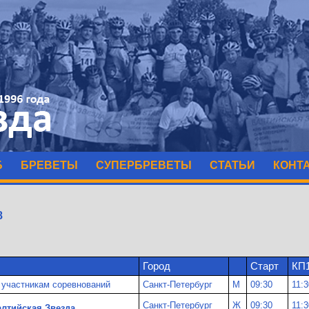
Б
БРЕВЕТЫ
СУПЕРБРЕВЕТЫ
СТАТЬИ
КОНТ
8
Город
Старт
КП
 участникам соревнований
Санкт-Петербург
М
09:30
11:3
Санкт-Петербург
Ж
09:30
11:3
алтийская Звезда