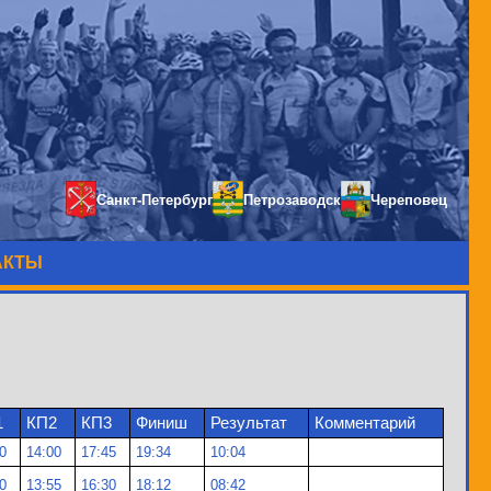
Санкт-Петербург
Петрозаводск
Череповец
АКТЫ
1
КП2
КП3
Финиш
Результат
Комментарий
0
14:00
17:45
19:34
10:04
0
13:55
16:30
18:12
08:42