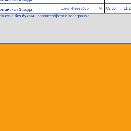
Санкт-Петербург
М
09:30
11:2
алтийская Звезда
-отметка
без буквы
- волонтер/фото в телеграмме