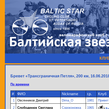
КЛУ
Бревет «Трансграничная Петля», 200 км, 16.06.201
По времени
#
ФИО
Nickname
г.р.
Клуб
1
Овсянников Дмитрий
Dima_O
1981
Привет
2
Слободенюк Светлана
Сороконожка
1965
Б