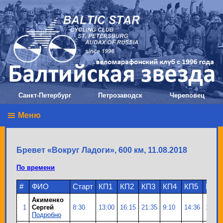
Санкт-Петербург
Петрозаводск
Череповец
Меню
Бревет «Вокруг Ладоги», 600 км, 11.08.2018
По времени
#
ФИО
Старт
КП1
КП2
КП3
КП4
КП5
КП6
Акименко
1
Сергей
8:30
13:00
16:15
21:35
9:10
14:36
18:06
Подробно