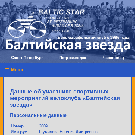
Санкт-Петербург
Петрозаводск
Череповец
Меню
Данные об участнике спортивных
мероприятий велоклуба «Балтийская
звезда»
Персональные данные
Номер
2009
Имя рус.
Шумилова Евгения Дмитриевна