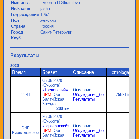
Имя англ.
Evgeniia D Shumilova
Nickname
jasha
Год рождения
1967
Пол
женский
Страна
Россия
Город
Санкт-Петербург
Клуб
Результаты
2020
Время
Бревет
Описание
Homologation
05.09.2020
(Суббота)
«Тосненский»
Описание
11:41
BRM
Орг:
Обсуждение_До
758215
Балтийская
Результаты
Звезда
200 км
26.09.2020
(Суббота)
«Горьковский»
Описание
DNF
BRM
Орг:
Обсуждение_До
Кирилловское
Балтийская
Результаты