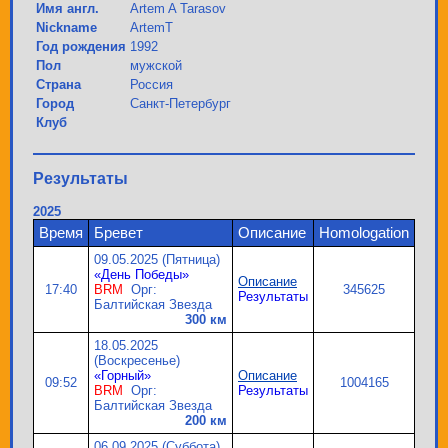
Имя англ.
Artem A Tarasov
Nickname
ArtemT
Год рождения
1992
Пол
мужской
Страна
Россия
Город
Санкт-Петербург
Клуб
Результаты
2025
Время
Бревет
Описание
Homologation
09.05.2025 (Пятница)
«День Победы»
Описание
17:40
BRM
Орг:
345625
Результаты
Балтийская Звезда
300 км
18.05.2025
(Воскресенье)
«Горный»
Описание
09:52
1004165
BRM
Орг:
Результаты
Балтийская Звезда
200 км
06.09.2025 (Суббота)