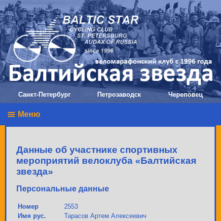
Санкт-Петербург
Петрозаводск
Череповец
Меню
Данные об участнике спортивных
мероприятий велоклуба «Балтийская
звезда»
Персональные данные
Номер
2553
Имя рус.
Тарасов Артем Алексеевич