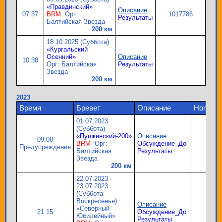
«Правдинский»
Описание
07:37
BRM
Орг:
1017786
Результаты
Балтийская Звезда
200 км
18.10.2025 (Суббота)
«Кургальский
Осенний»
Описание
10:38
Орг: Балтийская
Результаты
Звезда
200 км
2023
Время
Бревет
Описание
Homolog
01.07.2023
(Суббота)
«Пушкинский-200»
Описание
09:08
BRM
Орг:
Обсуждение_До
9044
Предупреждение
Балтийская
Результаты
Звезда
200 км
22.07.2023 -
23.07.2023
(Суббота -
Воскресенье)
Описание
«Северный
21:15
Обсуждение_До
2051
Юбилейный»
Результаты