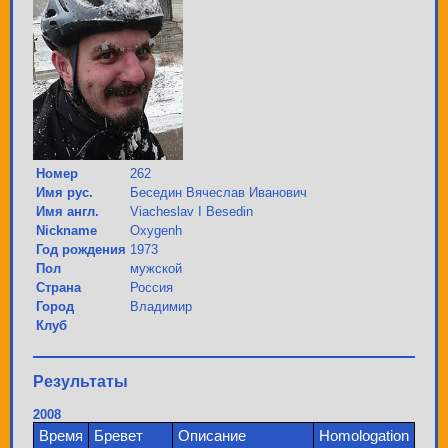
Номер
262
Имя рус.
Беседин Вячеслав Иванович
Имя англ.
Viacheslav I Besedin
Nickname
Oxygenh
Год рождения
1973
Пол
мужской
Страна
Россия
Город
Владимир
Клуб
Результаты
2008
Время
Бревет
Описание
Homologation