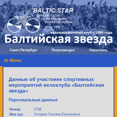
Санкт-Петербург
Петрозаводск
Череповец
Меню
Данные об участнике спортивных
мероприятий велоклуба «Балтийская
звезда»
Персональные данные
Номер
2739
Имя рус.
Хитрина Татьяна Евгеньевна