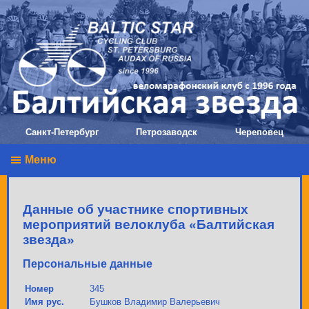
Санкт-Петербург
Петрозаводск
Череповец
Меню
Данные об участнике спортивных
мероприятий велоклуба «Балтийская
звезда»
Персональные данные
Номер
345
Имя рус.
Бушков Владимир Валерьевич