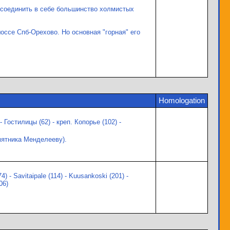
 соединить в себе большинство холмистых
оссе Спб-Орехово. Но основная "горная" его
Homologation
 Гостилицы (62) - креп. Копорье (102) -
амятника Менделееву).
 - Savitaipale (114) - Kuusankoski (201) -
06)