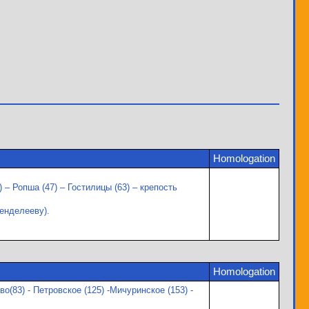
Homologation
– Ропша (47) – Гостилицы (63) – крепость
Менделееву).
Homologation
(83) - Петровское (125) -Мичуринское (153) -