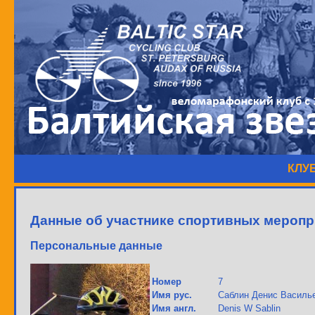
КЛУ
Данные об участнике спортивных меропр
Персональные данные
Номер
7
Имя рус.
Саблин Денис Василь
Имя англ.
Denis W Sablin