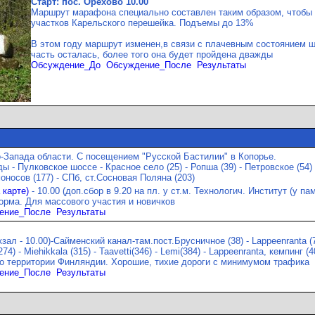
Старт: пос. Орехово 10.00
Маршрут марафона специально составлен таким образом, чтобы
участков Карельского перешейка. Подъемы до 13%
В этом году маршрут изменен,в связи с плачевным состоянием ш
часть осталась, более того она будет пройдена дважды
Обсуждение_До
Обсуждение_После
Результаты
Запада области. С посещением "Русской Бастилии" в Копорье.
 - Пулковское шоссе - Красное село (25) - Ропша (39) - Петровское (54) -
оносов (177) - СПб, ст.Сосновая Поляна (203)
а карте)
- 10.00 (доп.сбор в 9.20 на пл. у ст.м. Технологич. Институт (у п
рма. Для массового участия и новичков
ение_После
Результаты
ал - 10.00)-Сайменский канал-там.пост.Брусничное (38) - Lappeenranta (74)
274) - Miehikkala (315) - Taavetti(346) - Lemi(384) - Lappeenranta, кемпинг (4
о территории Финляндии. Хорошие, тихие дороги с минимумом трафика
ение_После
Результаты