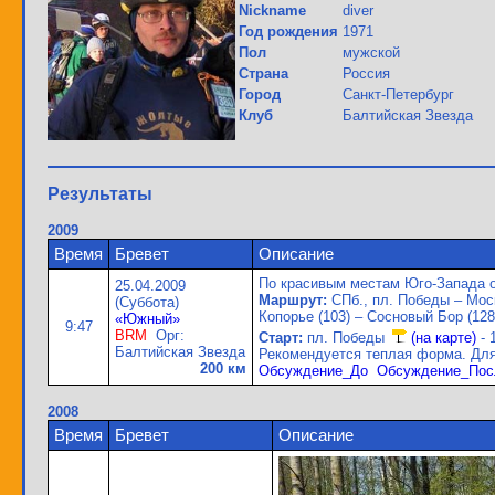
Nickname
diver
Год рождения
1971
Пол
мужской
Страна
Россия
Город
Санкт-Петербург
Клуб
Балтийская Звезда
Результаты
2009
Время
Бревет
Описание
По красивым местам Юго-Запада о
25.04.2009
Маршрут:
СПб., пл. Победы – Моск
(Суббота)
Копорье (103) – Сосновый Бор (128
«Южный»
9:47
BRM
Орг:
Старт:
пл. Победы
(на карте)
- 
Балтийская Звезда
Рекомендуется теплая форма. Для
200 км
Обсуждение_До
Обсуждение_Пос
2008
Время
Бревет
Описание