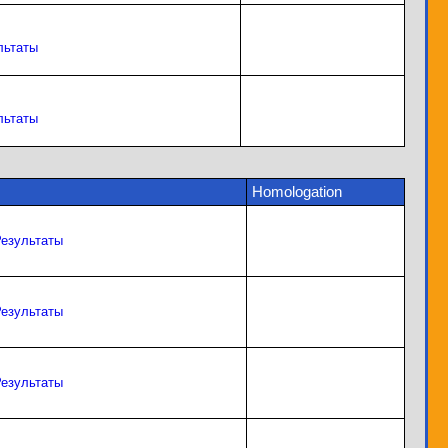
льтаты
льтаты
Homologation
езультаты
езультаты
езультаты