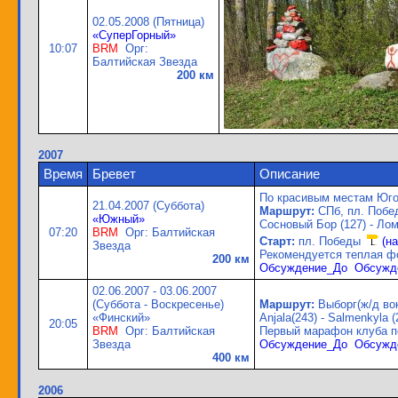
02.05.2008 (Пятница)
«СуперГорный»
10:07
BRM
Орг:
Балтийская Звезда
200 км
2007
Время
Бревет
Описание
По красивым местам Юго-
21.04.2007 (Суббота)
Маршрут:
СПб, пл. Победы
«Южный»
Сосновый Бор (127) - Лом
07:20
BRM
Орг: Балтийская
Старт:
пл. Победы
(н
Звезда
Рекомендуется теплая фо
200 км
Обсуждение_До
Обсужд
02.06.2007 - 03.06.2007
(Суббота - Воскресенье)
Маршрут:
Выборг(ж/д вокз
«Финский»
Anjala(243) - Salmenkyla (
20:05
BRM
Орг: Балтийская
Первый марафон клуба п
Звезда
Обсуждение_До
Обсужд
400 км
2006