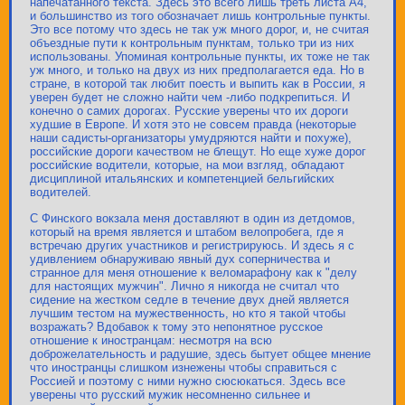
напечатанного текста. Здесь это всего лишь треть листа А4,
и большинство из того обозначает лишь контрольные пункты.
Это все потому что здесь не так уж много дорог, и, не считая
объездные пути к контрольным пунктам, только три из них
использованы. Упоминая контрольные пункты, их тоже не так
уж много, и только на двух из них предполагается еда. Но в
стране, в которой так любит поесть и выпить как в России, я
уверен будет не сложно найти чем -либо подкрепиться. И
конечно о самих дорогах. Русские уверены что их дороги
худшие в Европе. И хотя это не совсем правда (некоторые
наши садисты-организаторы умудряются найти и похуже),
российские дороги качеством не блещут. Но еще хуже дорог
российские водители, которые, на мои взгляд, обладают
дисциплиной итальянских и компетенцией бельгийских
водителей.
С Финского вокзала меня доставляют в один из детдомов,
который на время является и штабом велопробега, где я
встречаю других участников и регистрируюсь. И здесь я с
удивлением обнаруживаю явный дух соперничества и
странное для меня отношение к веломарафону как к "делу
для настоящих мужчин". Лично я никогда не считал что
сидение на жестком седле в течение двух дней является
лучшим тестом на мужественность, но кто я такой чтобы
возражать? Вдобавок к тому это непонятное русское
отношение к иностранцам: несмотря на всю
доброжелательность и радушие, здесь бытует общее мнение
что иностранцы слишком изнежены чтобы справиться с
Россией и поэтому с ними нужно сюсюкаться. Здесь все
уверены что русский мужик несомненно сильнее и