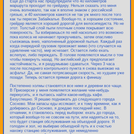
Еще до старта нас предупредили что 40 километров
маршрута проходит по грейдеру. Нельзя сказать это меня
очень волновало, так как я вполне знаком с российской
грязью, и 40 километров кажется не так уж много после того
как ты пересек Забайкалье. Вообще-то, в хорошем состоянии,
грейдер является хорошей дорогой для велосипедиста. Но не
этот. Толстый слой пыли плотным слоем покрывает всю
поверхность. Ты взбираешься по ней насколько это возможно
пока колеса не начинают прокручивать, затем опасливо
съезжаешь вниз, наполненный дорожной пылью. Каждый раз
когда очередной грузовик проезжает мимо (что случается на
удивление часто), мир исчезает. Остается либо ехать
вслепую, либо переждать. В голове появляются мысли о том
чтобы повернуть назад. Но английский дух предполагает
настойчивасть, и я раздумываю сдаваться. Через 3 часа
после последнего контрольного пункта я снова выезжаю на
асфальт. Да, не самая потрясающая скорость, но худшее уже
позади. Теперь остается прямая дорога к финишу.
Постепенно холмы становятся все ниже и деревни все чаще.
В Приозерске у меня появляется желание чем-нибудь
перекусить, и я пытаюсь найти какое-нибудь кафе.
Безуспешно. Я решаю поднажать до следующего города
Сосново. Мои запасы еды иссякают, и к тому времени, как я
добираюсь до Сосново, я доедаю последний кекс. В
отчаянии, я становлюсь перед выбором: ехать до города,
который вообще-то не совсем на пути, или надеяться на то,
что будет станция обслуживания на объездной дороге. Я
голоден и зол, но выбираю объездной путь и к счастью
нахожу станцию обслуживания, где немедленно