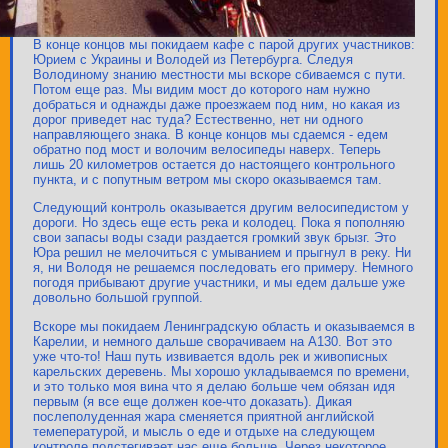
В конце концов мы покидаем кафе с парой других участников:
Юрием с Украины и Володей из Петербурга. Следуя
Володиному знанию местности мы вскоре сбиваемся с пути.
Потом еще раз. Мы видим мост до которого нам нужно
добраться и однажды даже проезжаем под ним, но какая из
дорог приведет нас туда? Естественно, нет ни одного
направляющего знака. В конце концов мы сдаемся - едем
обратно под мост и волочим велосипеды наверх. Теперь
лишь 20 километров остается до настоящего контрольного
пункта, и с попутным ветром мы скоро оказываемся там.
Следующий контроль оказывается другим велосипедистом у
дороги. Но здесь еще есть река и колодец. Пока я пополняю
свои запасы воды сзади раздается громкий звук брызг. Это
Юра решил не мелочиться с умыванием и прыгнул в реку. Ни
я, ни Володя не решаемся последовать его примеру. Немного
погодя прибывают другие участники, и мы едем дальше уже
довольно большой группой.
Вскоре мы покидаем Ленинградскую область и оказываемся в
Карелии, и немного дальше сворачиваем на А130. Вот это
уже что-то! Наш путь извивается вдоль рек и живописных
карельских деревень. Мы хорошо укладываемся по времени,
и это только моя вина что я делаю больше чем обязан идя
первым (я все еще должен кое-что доказать). Дикая
послеполуденная жара сменяется приятной английской
темепературой, и мысль о еде и отдыхе на следующем
контроле подстегивает нас еще больше. Через некоторое