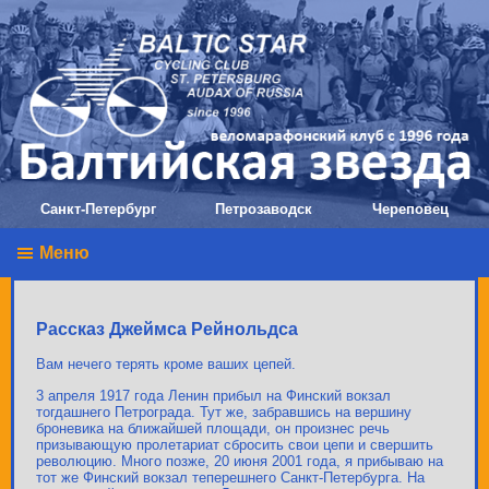
Санкт-Петербург
Петрозаводск
Череповец
Меню
Рассказ Джеймса Рейнольдса
Вам нечего терять кроме ваших цепей.
3 апреля 1917 года Ленин прибыл на Финский вокзал
тогдашнего Петрограда. Тут же, забравшись на вершину
броневика на ближайшей площади, он произнес речь
призывающую пролетариат сбросить свои цепи и свершить
революцию. Много позже, 20 июня 2001 года, я прибываю на
тот же Финский вокзал теперешнего Санкт-Петербурга. На