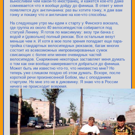
выносливей чем какой-то иностранец, и кажется кое-кто даже
сомневается что я вообще дойду до финиша. В ответ у меня
появляется дух англичанина: раз вы хотите гонку, я дам вам
гонку и покажу что и англичане на кое-что способны.
На следующее утро мы едем к старту у Финского вокзала,
где группа из около 40 велосипедистов собирается под
статуей Ленину. Я готов по максимуму: везу три бачка с
водой и (довольно) полный рюкзак. Все остальные везут
меньше чем я. И хотя в мое поле зрения попадает еще пара-
тройка стандартных велосипедных рюкзаков, багаж многих
состоит из всевозможных импровизированных сумок
свисающих с более или менее очевидных частей
велосипедов. Снаряжение некоторых заставляет меня думать
о том как они вообще намереваются добраться до финиша.
Может быть им известно что-то, что неизвестно мне? Но
теперь уже слишком поздно об этом думать. Вскоре, после
короткой речи произнесенной Бобом, мы с опозданием
стартуем. Но мне это не в диковинку. Я знаю что в России
ничего не происходит вовремя.