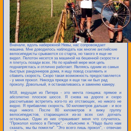
Вначале, вдоль набережной Невы, нас сопровождает
машина. Мне доводилось наблюдать как многие английские
велосипедисты срываются со старта, но такого я еще не
видел. Пелотон несется за машиной на бешенной скорости и
я плетусь позади всех. Но по крайней мере моя цепь
поднапряглась и отлично работает. Являясь одним из самых
быстрых рандоннеров дома, я ищу повод схалявить и
сбавить скорость. Скоро такая возможность предоставляется
- у меня прокол. Никогда прежде я еще так ни был рад
проколу. Довольный, я останавливаюсь и заменяю камеру.
М18, ведущая из Питера - это мечта гонщика: прямое и
абсолютно плоское шоссе. Я снова на дороге и скоро
рассчитываю встретить кого-то из отстающих, но никого не
видно. Я прибавляю скорость. 50 километров дальше - и все
еще никого. После 80 километров я вижу группу
велосипедистов, старающихся из-зо всех сил догнать
остальных. Один из них спрашивает меня что случилось.
"Проколол колесо в Питере", - объясняю я. "Надо было нам
сказать, мы бы помогли". "Это всего лишь прокол", - отвечаю