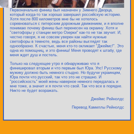
Первоначально финиш был назначен у Зимнего Дворца,
который когда-то так хорошо завершил российскую историю.
Хотя после 800 километров мне бы не хотелось
соревноваться с питерским дорожным движением, и я вполне
понимаю почему финиш был перенесен на окраину. Хотя и
"светофоры у станции метро Озерки" как-то не так звучит. И,
честно говоря, я не совсем уверен как найти нужные
светофоры в темноте, ведь все районы выглядят так
однообразно. К счастью, меня кто-то окликает "Джеймс!". Это
одна из помощниц, и это финиш! Меня проводят к штабу, где
меня ждет душ и постель.
Только на следующее утро я обнаруживаю что я
финишировал вторым и что первым был Юра. Упс! Русскому
мужику должно быть немного стыдно. Но будучи украинцем,
Юра почти что русский, так что это не страшно. И
"российскость" моей жены наверное немного передалась и
мне тоже, а значит и я почти что свой. Так что все в порядке.
Никто не будет возражать.
Джеймс Рейнолдс
Перевод Камиллы Рейнолдс