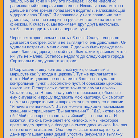
зашло, но не ясно к чему это приведет. После недолгих
размышлений я сворачиваю налево. Несколько километров
дальше в поле зрения попадается водитель, налаживающий
у дороги свою "Ладу". Я спрашиваю у него правильно ли я
двигаюсь, но он не говорит на русском, только на местном
финском. К счастью, мы понимаем друг друга настолько,
чтобы подтвердить что я на верном пути.
Через некоторое время я опять обгоняю Славу. Теперь он
двигается быстрее, хотя и не выглядит очень довольным. Он
удивлен встретить меня снова. Я должно быть прежде все-
таки сбился с дороги, но мой путь был таким красивым, что я
ничуть не жалею. Осталось недолго до следующего города
Сортавалы и следующего контроля.
В Сортавале я ищу контрольный пункт, описанный в
маршруте как "у входа в церковь". Тут же прилагается и
фото. Найти церковь не составляет большого труда, но
контрольный пункт... абсолютно пуст. Я объезжаю церковь:
никого нет. Я сверяюсь с фото: точно та самая церковь.
Остается одно. Я ловлю случайного прохожего, объясняю
ему ситуацию и прошу подписать мою карточку. Он смотрит
на меня подозрительно и шарахается в сторону со словами
"Я ничего не понимаю". В этот момент подходит незнакомая
женщина и спрашивает: "Вы англичанин?". "Да", - отвечаю я
ей. "Мой сын хорошо знает английский", - говорит она. И
кажется, что она тоже знает его неплохо, и мы некоторое
время ведем приятную беседу на смеси двух языков. Как раз
ее-то мне и не хватало. Она подписывает мою карточку и
даже приглашает меня домой угостить (неужели я выгляжу