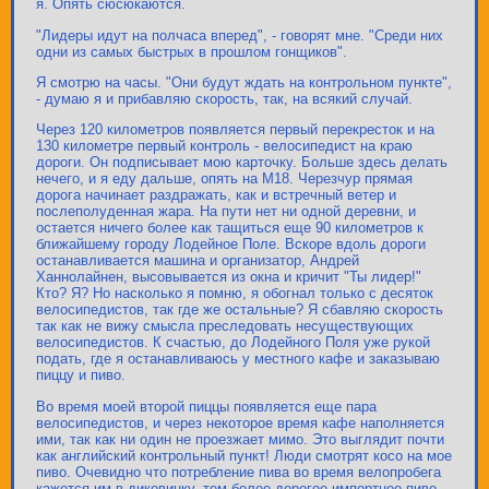
я. Опять сюсюкаются.
"Лидеры идут на полчаса вперед", - говорят мне. "Среди них
одни из самых быстрых в прошлом гонщиков".
Я смотрю на часы. "Они будут ждать на контрольном пункте",
- думаю я и прибавляю скорость, так, на всякий случай.
Через 120 километров появляется первый перекресток и на
130 километре первый контроль - велосипедист на краю
дороги. Он подписывает мою карточку. Больше здесь делать
нечего, и я еду дальше, опять на М18. Черезчур прямая
дорога начинает раздражать, как и встречный ветер и
послеполуденная жара. На пути нет ни одной деревни, и
остается ничего более как тащиться еще 90 километров к
ближайшему городу Лодейное Поле. Вскоре вдоль дороги
останавливается машина и организатор, Андрей
Ханнолайнен, высовывается из окна и кричит "Ты лидер!"
Кто? Я? Но насколько я помню, я обогнал только с десяток
велосипедистов, так где же остальные? Я сбавляю скорость
так как не вижу смысла преследовать несуществующих
велосипедистов. К счастью, до Лодейного Поля уже рукой
подать, где я останавливаюсь у местного кафе и заказываю
пиццу и пиво.
Во время моей второй пиццы появляется еще пара
велосипедистов, и через некоторое время кафе наполняется
ими, так как ни один не проезжает мимо. Это выглядит почти
как английский контрольный пункт! Люди смотрят косо на мое
пиво. Очевидно что потребление пива во время велопробега
кажется им в диковинку, тем более дорогое импортное пиво