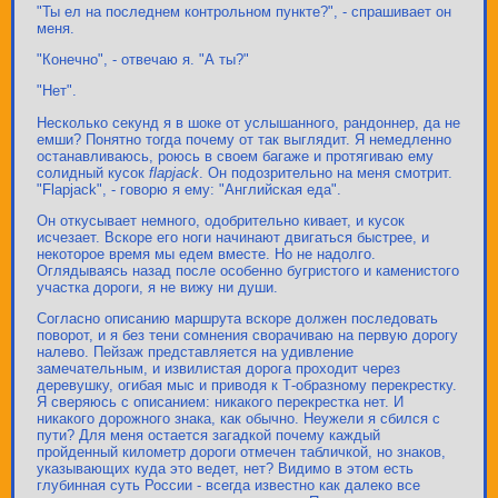
"Ты ел на последнем контрольном пункте?", - спрашивает он
меня.
"Конечно", - отвечаю я. "А ты?"
"Нет".
Несколько секунд я в шоке от услышанного, рандоннер, да не
емши? Понятно тогда почему от так выглядит. Я немедленно
останавливаюсь, роюсь в своем багаже и протягиваю ему
солидный кусок
flapjack
. Он подозрительно на меня смотрит.
"Flapjack", - говорю я ему: "Английская еда".
Он откусывает немного, одобрительно кивает, и кусок
исчезает. Вскоре его ноги начинают двигаться быстрее, и
некоторое время мы едем вместе. Но не надолго.
Оглядываясь назад после особенно бугристого и каменистого
участка дороги, я не вижу ни души.
Согласно описанию маршрута вскоре должен последовать
поворот, и я без тени сомнения сворачиваю на первую дорогу
налево. Пейзаж представляется на удивление
замечательным, и извилистая дорога проходит через
деревушку, огибая мыс и приводя к Т-образному перекрестку.
Я сверяюсь с описанием: никакого перекрестка нет. И
никакого дорожного знака, как обычно. Неужели я сбился с
пути? Для меня остается загадкой почему каждый
пройденный километр дороги отмечен табличкой, но знаков,
указывающих куда это ведет, нет? Видимо в этом есть
глубинная суть России - всегда известно как далеко все