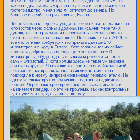
таким голодным? Может быть). Я вынужден отказаться, так
как она едва вышла с утра за покупками и, зная российское
гостеприимство, меня вряд ли отпустят до вечера. Но
большое спасибо за приглашение, Елена.
После Сортавалы дорога уходит от озера и вьется дальше на
юго-восток через холмы и долины. По крайней мере так я
думаю, так как приходится поворачивать настолько часто,
что я теряю чувство направления. Но я знаю что это А129, и
все что от меня требуется - это прехать дальше 270
километров и я буду в Питере. Хотя главной целью сейчас
является добраться до следующего контроля на 600
километре, где будет еда. Это самый короткий этап, но и
самый бугристый. И хотя холмы здесь не такие уж высокие,
они очень крутые. Я начинаю тосковать по самой маленькой
шестеренке, которая осталась в Англии потому что не
подходила к моему импровизированному переключателю. На
одном из самых крутых подъемов я сдаюсь и поднимаюсь
пешком. Через некоторое время асфальт заканчивается и
начинается грейдер. Но это не проблема, так как контрольный
пункт уже близко, чуть дальше на лугу.