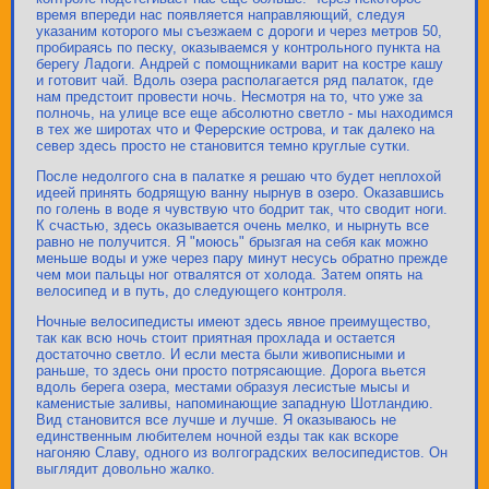
время впереди нас появляется направляющий, следуя
указаним которого мы съезжаем с дороги и через метров 50,
пробираясь по песку, оказываемся у контрольного пункта на
берегу Ладоги. Андрей с помощниками варит на костре кашу
и готовит чай. Вдоль озера располагается ряд палаток, где
нам предстоит провести ночь. Несмотря на то, что уже за
полночь, на улице все еще абсолютно светло - мы находимся
в тех же широтах что и Ферерские острова, и так далеко на
север здесь просто не становится темно круглые сутки.
После недолгого сна в палатке я решаю что будет неплохой
идеей принять бодрящую ванну нырнув в озеро. Оказавшись
по голень в воде я чувствую что бодрит так, что сводит ноги.
К счастью, здесь оказывается очень мелко, и нырнуть все
равно не получится. Я "моюсь" брызгая на себя как можно
меньше воды и уже через пару минут несусь обратно прежде
чем мои пальцы ног отвалятся от холода. Затем опять на
велосипед и в путь, до следующего контроля.
Ночные велосипедисты имеют здесь явное преимущество,
так как всю ночь стоит приятная прохлада и остается
достаточно светло. И если места были живописными и
раньше, то здесь они просто потрясающие. Дорога вьется
вдоль берега озера, местами образуя лесистые мысы и
каменистые заливы, напоминающие западную Шотландию.
Вид становится все лучше и лучше. Я оказываюсь не
единственным любителем ночной езды так как вскоре
нагоняю Славу, одного из волгоградских велосипедистов. Он
выглядит довольно жалко.