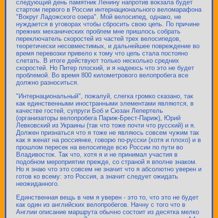
следующий день памятник Ленину напротив вокзала будет
стартом первого в России интернационального веломарафона
"Вокруг Ладожского озера". Мой велосипед, однако, не
нуждается в уговорах чтобы сбросить свою цепь. По причине
прежних механических проблем мне пришлось собрать
переключатель скоростей из частей трех велосипедов,
теоретически несовместимых, и дальнейшее повреждение во
время перевозки привело к тому что цепь стала постояно
слетать. В итоге действуют только несколько средних
скоростей. Но Питер плоский, и я надеюсь что это не будет
проблемой. Во время 800 километрового велопробега все
должно разноситься.
"Интернациональный", пожалуй, слегка громко сказано, так
как единственными иностранными элементами являются, в
качестве гостей, супруги Боб и Сюзан Лепертель
(организаторы велопробега Париж-Брест-Париж), Юрий
Левковский из Украины (так что тоже почти что русский) и я.
Должен признаться что я тоже не являюсь совсем чужим так
как я женат на россиянке, говорю по-русски (хотя и плохо) и в
прошлом пересек на велосипеде всю России по пути во
Владивосток. Так что, хотя я и не принимал участия в
подобном мероприятии прежде, со страной я вполне знаком.
Но я знаю что это совсем не значит что я абсолютно уверен и
готов ко всему: это Россия, а значит следует ожидать
неожиданного.
Единственная вещь в чем я уверен - это то, что это не будет
как один из английских велопробегов. Начну с того что в
Англии описание маршрута обычно состоит из десятка мелко