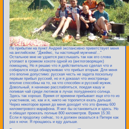
По прибытии на пункт Андрей экспансивно приветствует меня
на английском: "Джеймс, ты настоящий мужчина!..."
Остальное мне не удается расслышать так как его слова
утопают в громком хохоте одной из (англоговорящих)
помощниц. Но я решаю что я действительно сделал что и
собирался когда обнаруживаю что прибыл вторым. Для меня
это вполне допустимо: русская честь не задета поскольку
первым прибыл русский, но и я доказал что иностранцы
вполне способны на то, на что способен и русский мужик.
Довольный, я начинаю расслабляться, поедая кашу и
попивая чай среди лютиков в лучах полуденного солнца.
Здесь так хорошо. Время от времени прибывает еще кто-то из
участников, но, как и я, никто не торопится ехать дальше.
Через некоторое время до меня доходит что это финиш 600
километрового марафона. Я мог бы остановиться и здесь. Но
я обещал проехать полные 800 километров. Время 15:30.
Если я продолжу сейчас, то я должен оказаться в Питере как
раз к ночи. Я прощаюсь и еду дальше.