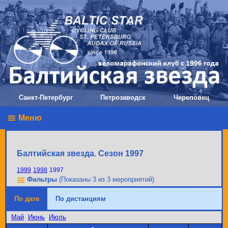
Санкт-Петербург
Петрозаводск
Череповец
Меню
Балтийская звезда. Сезон 1997
1999
1998
1997
Фильтры
(Показаны 3 из 3 мероприятий)
По дате
По дистанциям
Май
Июнь
Июль