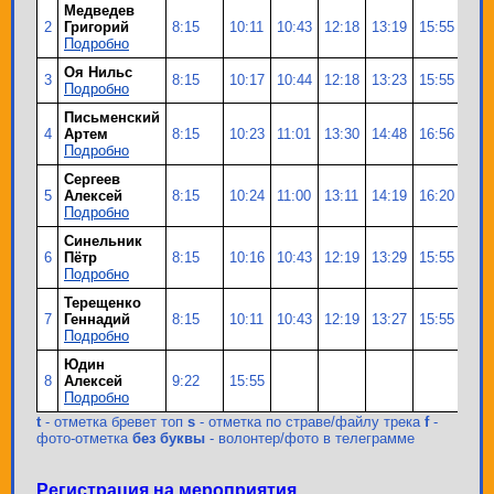
Медведев
2
Григорий
8:15
10:11
10:43
12:18
13:19
15:55
19:
Подробно
Оя Нильс
3
8:15
10:17
10:44
12:18
13:23
15:55
19:
Подробно
Письменский
4
Артем
8:15
10:23
11:01
13:30
14:48
16:56
21:
Подробно
Сергеев
5
Алексей
8:15
10:24
11:00
13:11
14:19
16:20
20:
Подробно
Синельник
6
Пётр
8:15
10:16
10:43
12:19
13:29
15:55
19:
Подробно
Терещенко
7
Геннадий
8:15
10:11
10:43
12:19
13:27
15:55
19:
Подробно
Юдин
8
Алексей
9:22
15:55
Подробно
t
- отметка бревет топ
s
- отметка по страве/файлу трека
f
-
фото-отметка
без буквы
- волонтер/фото в телеграмме
Регистрация на мероприятия