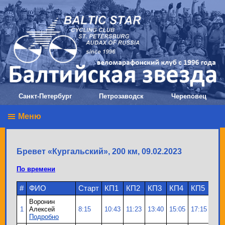
Санкт-Петербург
Петрозаводск
Череповец
Меню
Бревет «Кургальский», 200 км, 09.02.2023
По времени
#
ФИО
Старт
КП1
КП2
КП3
КП4
КП5
КП
Воронин
1
Алексей
8:15
10:43
11:23
13:40
15:05
17:15
21:
Подробно