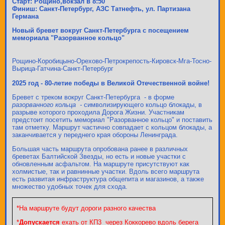
Старт: Рощино,вокзал в 8:50
Финиш: Санкт-Петербург, АЗС Татнефть, ул. Партизана
Германа
Новый бревет вокруг Санкт-Петербурга с посещением
мемориала "Разорванное кольцо"
Рощино-Коробицыно-Орехово-Петрокрепость-Кировск-Мга-Тосно-
Вырица-Гатчина-Санкт-Петербург
2025 год - 80-летие победы в Великой Отечественной войне!
Бревет с треком вокруг Санкт-Петербурга - в форме
разорванного кольца -
символизирующего кольцо блокады, в
разрыве которого проходила Дорога Жизни. Участникам
предстоит посетить мемориал "Разорванное кольцо" и поставить
там отметку. Маршрут частично совпадает с кольцом блокады, а
заканчивается у переднего края обороны Ленинграда.
Большая часть маршрута опробована ранее в различных
бреветах Балтийской Звезды, но есть и новые участки с
обновленным асфальтом. На маршруте присутствуют как
холмистые, так и равнинные участки. Вдоль всего маршрута
есть развитая инфраструктура общепита и магазинов, а также
множество удобных точек для схода.
*На маршруте будут дороги разного качества
*
Допускается
ехать от КП3 через Коккорево вдоль берега