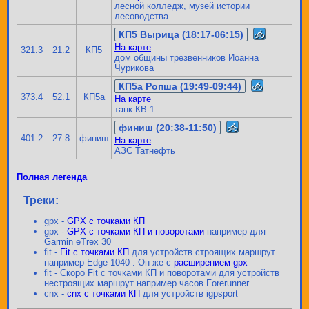
лесной колледж, музей истории
лесоводства
КП5 Вырица (18:17-06:15)
На карте
321.3
21.2
КП5
дом общины трезвенников Иоанна
Чурикова
КП5а Ропша (19:49-09:44)
373.4
52.1
КП5а
На карте
танк КВ-1
финиш (20:38-11:50)
401.2
27.8
финиш
На карте
АЗС Татнефть
Полная легенда
Треки:
gpx -
GPX с точками КП
gpx -
GPX с точками КП и поворотами
например для
Garmin eTrex 30
fit -
Fit с точками КП
для устройств строящих маршрут
например Edge 1040 . Он же с
расширением gpx
fit - Скоро
Fit с точками КП и поворотами
для устройств
нестроящих маршрут например часов Forerunner
cnx -
cnx с точками КП
для устройств igpsport