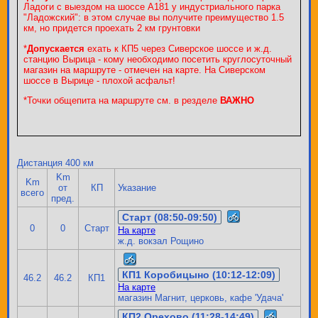
Ладоги с выездом на шоссе А181 у индустриального парка
"Ладожский": в этом случае вы получите преимущество 1.5
км, но придется проехать 2 км грунтовки
*
Допускается
ехать к КП5 через Сиверское шоссе и ж.д.
станцию Вырица - кому необходимо посетить круглосуточный
магазин на маршруте - отмечен на карте. На Сиверском
шоссе в Вырице - плохой асфальт!
*Точки общепита на маршруте см. в резделе
ВАЖНО
Дистанция 400 км
Km
Km
от
КП
Указание
всего
пред.
Старт (08:50-09:50)
0
0
Старт
На карте
ж.д. вокзал Рощино
КП1 Коробицыно (10:12-12:09)
46.2
46.2
КП1
На карте
магазин Магнит, церковь, кафе 'Удача'
КП2 Орехово (11:28-14:49)