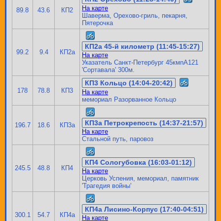
На карте
89.8
43.6
КП2
Шаверма, Орехово-гриль, пекарня,
Пятерочка
КП2а 45-й километр (11:45-15:27)
99.2
9.4
КП2а
На карте
Указатель Санкт-Петербург 45кмnА121
'Сортавала' 300м.
КП3 Кольцо (14:04-20:42)
178
78.8
КП3
На карте
мемориал Разорванное Кольцо
КП3а Петрокрепость (14:37-21:57)
196.7
18.6
КП3а
На карте
Стальной путь, паровоз
КП4 Сологубовка (16:03-01:12)
245.5
48.8
КП4
На карте
Церковь Успения, мемориал, памятник
'Трагедия войны'
КП4а Лисино-Корпус (17:40-04:51)
300.1
54.7
КП4а
На карте