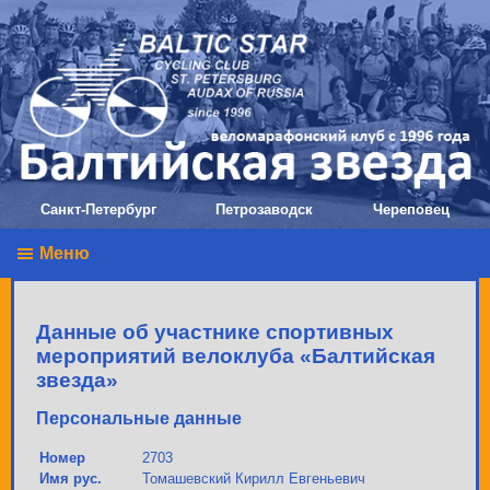
Санкт-Петербург
Петрозаводск
Череповец
Меню
Данные об участнике спортивных
мероприятий велоклуба «Балтийская
звезда»
Персональные данные
Номер
2703
Имя рус.
Томашевский Кирилл Евгеньевич