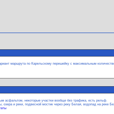
ариант маршрута по Карельскому перешейку с максимальным количество
ым асфальтом, некоторые участки вообще без трафика, есть рельф.
, озера и реки, подвесной мостик через реку Белая, водопад на реке Б
таты