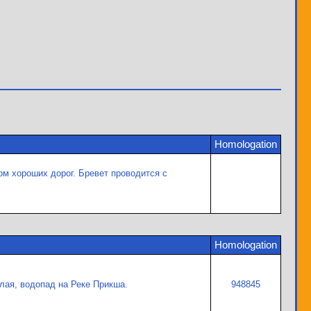
Homologation
м хороших дорог. Бревет проводится с
Homologation
елая, водопад на Реке Прикша.
948845