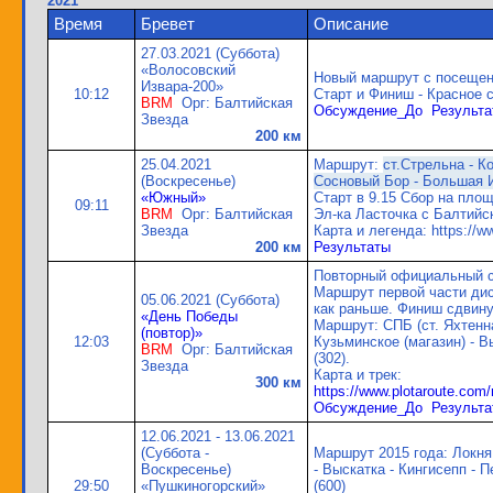
2021
Время
Бревет
Описание
27.03.2021 (Суббота)
«Волосовский
Новый маршрут с посещен
Извара-200»
10:12
Старт и Финиш - Красное 
BRM
Орг: Балтийская
Обсуждение_До
Результа
Звезда
200 км
25.04.2021
Маршрут:
ст.Стрельна - К
(Воскресенье)
Сосновый Бор - Большая И
«Южный»
Старт в 9.15 Сбор на площ
09:11
BRM
Орг: Балтийская
Эл-ка Ласточка с Балтийск
Звезда
Карта и легенда: https://w
200 км
Результаты
Повторный официальный с
Маршрут первой части дис
05.06.2021 (Суббота)
как раньше. Финиш сдвину
«День Победы
Маршрут: СПБ (ст. Яхтенна
(повтор)»
12:03
Кузьминское (магазин) - В
BRM
Орг: Балтийская
(302).
Звезда
Карта и трек:
300 км
https://www.plotaroute.com
Обсуждение_До
Результа
12.06.2021 - 13.06.2021
(Суббота -
Маршрут 2015 года: Локня 
Воскресенье)
- Выскатка - Кингисепп - 
29:50
«Пушкиногорский»
(600)