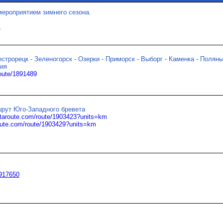
ероприятием зимнего сезона.
.
естрорецк - Зеленогорск - Озерки - Приморск - Выборг - Каменка - Полян
рия
route/1891489
рут Юго-Западного бревета
otaroute.com/route/1903423?units=km
route.com/route/1903429?units=km
1917650