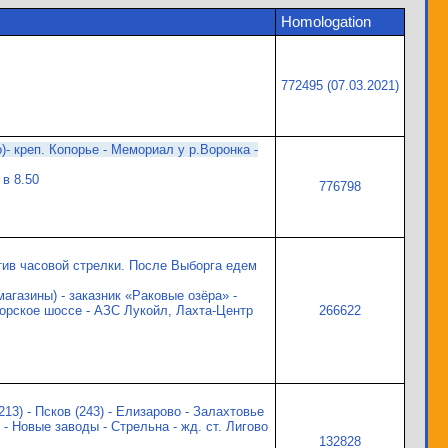
Homologation
772495 (07.03.2021)
)- креп. Копорье - Мемориал у р.Воронка -
в 8.50
776798
тив часовой стрелки. После Выборга едем
магазины) - заказник «Раковые озёра» -
иморское шоссе - АЗС Лукойл, Лахта-Центр
266622
13) - Псков (243) - Елизарово - Залахтовье
 - Новые заводы - Стрельна - жд. ст. Лигово
132828