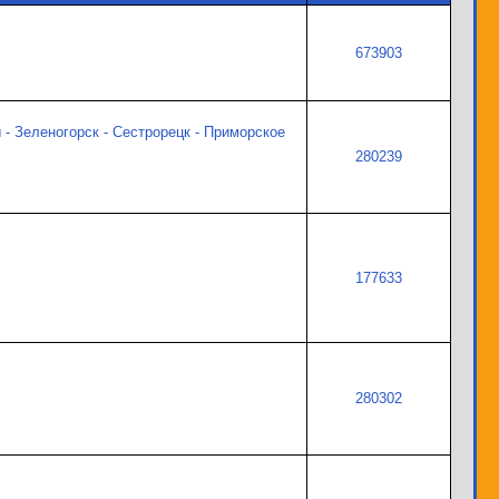
673903
ы - Зеленогорск - Сестрорецк - Приморское
280239
177633
280302