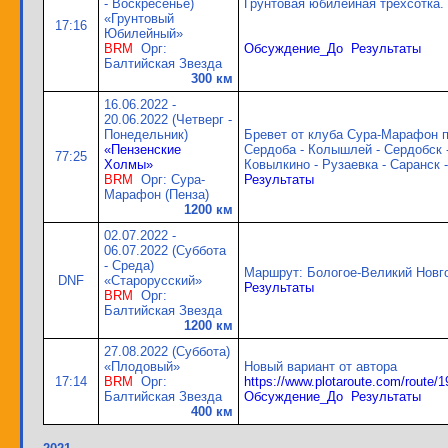
- Воскресенье)
Грунтовая юбилейная трёхсотка.
«Грунтовый
17:16
Юбилейный»
BRM
Орг:
Обсуждение_До
Результаты
Балтийская Звезда
300 км
16.06.2022 -
20.06.2022 (Четверг -
Понедельник)
Бревет от клуба Сура-Марафон п
«Пензенские
Сердоба - Колышлей - Сердобск -
77:25
Холмы»
Ковылкино - Рузаевка - Саранск 
BRM
Орг: Сура-
Результаты
Марафон (Пенза)
1200 км
02.07.2022 -
06.07.2022 (Суббота
- Среда)
Маршрут: Бологое-Великий Новг
DNF
«Старорусский»
Результаты
BRM
Орг:
Балтийская Звезда
1200 км
27.08.2022 (Суббота)
«Плодовый»
Новый вариант от автора
17:14
BRM
Орг:
https://www.plotaroute.com/route/
Балтийская Звезда
Обсуждение_До
Результаты
400 км