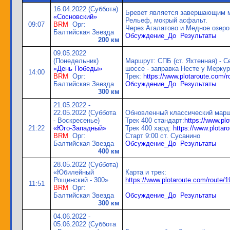
16.04.2022 (Суббота)
Бревет является завершающим м
«Сосновский»
Рельеф, мокрый асфальт.
09:07
BRM
Орг:
Через Агалатово и Медное озеро
Балтийская Звезда
Обсуждение_До
Результаты
200 км
09.05.2022
(Понедельник)
Маршрут: СПБ (ст. Яхтенная) - С
«День Победы»
шоссе - заправка Несте у Мерку
14:00
BRM
Орг:
Трек:
https://www.plotaroute.com/
Балтийская Звезда
Обсуждение_До
Результаты
300 км
21.05.2022 -
22.05.2022 (Суббота
Обновленный классический марш
- Воскресенье)
Трек 400 стандарт:
https://www.pl
21:22
«Юго-Западный»
Трек 400 хард:
https://www.plota
BRM
Орг:
Старт 9:00 ст. Сусанино
Балтийская Звезда
Обсуждение_До
Результаты
400 км
28.05.2022 (Суббота)
«Юбилейный
Карта и трек:
Рощинский - 300»
https://www.plotaroute.com/route/
11:51
BRM
Орг:
Балтийская Звезда
Обсуждение_До
Результаты
300 км
04.06.2022 -
05.06.2022 (Суббота