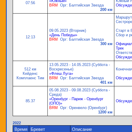
«Южный»
Южный Р
07:56
BRM
Орг: Балтийская Звезда
Обсужде
200 км
Маршрут:
Сестроре
09.05.2023 (Вторник)
Старт в 
«День Победы»
Сбор и р
12:13
BRM
Орг: Балтийская Звезда
300 км
Официал
Трек
Ответств
Обсужде
13.05.2023 - 14.05.2023 (Суббота -
512 км
Воскресенье)
Конечная
Кейденс
«Флеш Луга»
Комплаенс Тим
BRM
Орг: Балтийская Звезда
Обсужде
401 км
05.08.2023 - 09.08.2023 (Суббота -
Среда)
«Оренбург - Париж - Оренбург
85.37
Обсужде
(ОПО)»
BRM
Орг: Оренвело (Оренбург)
1200 км
2022
Время
Бревет
Описание