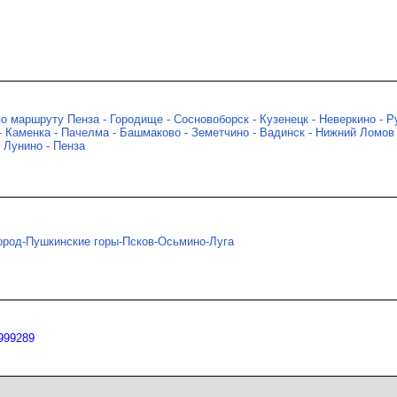
о маршруту Пенза - Городище - Сосновоборск - Кузенецк - Неверкино - 
 Каменка - Пачелма - Башмаково - Земетчино - Вадинск - Нижний Ломов 
- Лунино - Пенза
ород-Пушкинские горы-Псков-Осьмино-Луга
1999289