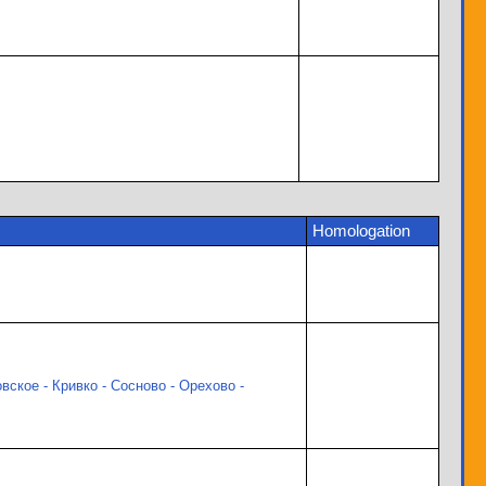
Homologation
вское - Кривко - Сосново - Орехово -