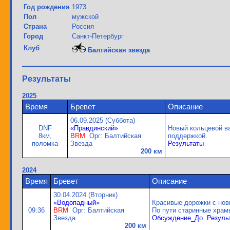
Год рождения
1973
Пол
мужской
Страна
Россия
Город
Санкт-Петербург
Клуб
Балтийская звезда
Результаты
2025
Время
Бревет
Описание
06.09.2025 (Суббота)
DNF
«Правдинский»
Новый кольцевой в
8км,
BRM
Орг: Балтийская
поддержкой.
поломка
Звезда
Результаты
200 км
2024
Время
Бревет
Описание
30.04.2024 (Вторник)
«Водопадный»
Красивые дорожки с нов
09:36
BRM
Орг: Балтийская
По пути старинные храмы
Звезда
Обсуждение_До
Резуль
200 км