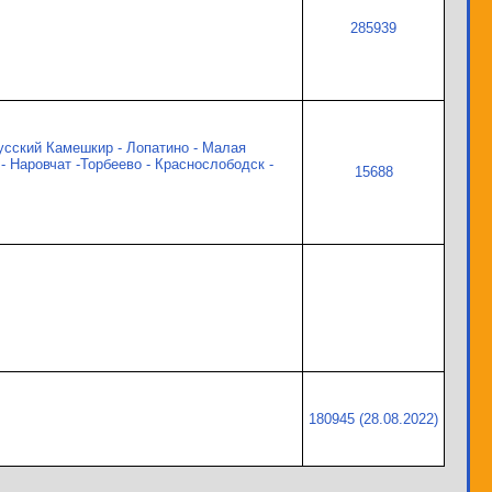
285939
Русский Камешкир - Лопатино - Малая
- Наровчат -Торбеево - Краснослободск -
15688
180945 (28.08.2022)