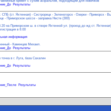
авнинный бревет с сухим асфальтом, подходящий для новичков
ние_До
Результаты
 СПБ (ст. Яхтенная) - Сестрорецк - Зеленогорск - Озерки - Приморск - Вы
цк - Приморское шоссе - заправка Несте (300)
8.20 на Приморском ш. в створе Яхтенной ул. (проезд до жд ст. Яхтенная
егистрация в 8.00
ьная информация
енный - Каменцев Михаил.
ние_До
Результаты
 точка в г. Луга, база Сахалин
ние_До
Результаты
ние_После
Результаты