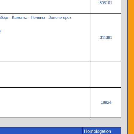
895101
борг - Каменка - Поляны - Зеленогорск -
)
311381
18924
Homologation