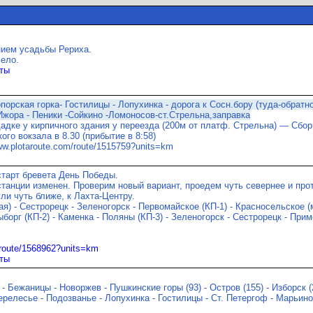
ием усадьбы Рериха.
село.
ты
опорская горка- Гостилицы - Лопухинка - дорога к Сосн.бору (туда-обратно
жора - Пеники -Сойкино -Ломоносов-ст.Стрельна,заправка
адке у кирпичного здания у переезда (200м от платф. Стрельна) — Сбор 
ого вокзала в 8.30 (прибытие в 8:58)
ww.plotaroute.com/route/1515759?units=km
тарт бревета День Победы.
танции изменен. Проверим новый вариант, проедем чуть севернее и про
ли чуть ближе, к Лахта-Центру.
я) - Сестрорецк - Зеленогорск - Первомайское (КП-1) - Красносельское (
ыборг (КП-2) - Каменка - Поляны (КП-3) - Зеленогорск - Сестрорецк - Пр
/route/1568962?units=km
ты
- Бежаницы - Новоржев - Пушкинские горы (93) - Остров (155) - Изборск (2
Перелесье - Подозванье - Лопухинка - Гостилицы - Ст. Петергоф - Марьино