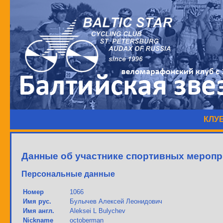
КЛУ
Данные об участнике спортивных меропр
Персональные данные
Номер
1066
Имя рус.
Булычев Алексей Леонидович
Имя англ.
Aleksei L Bulychev
Nickname
octoberman