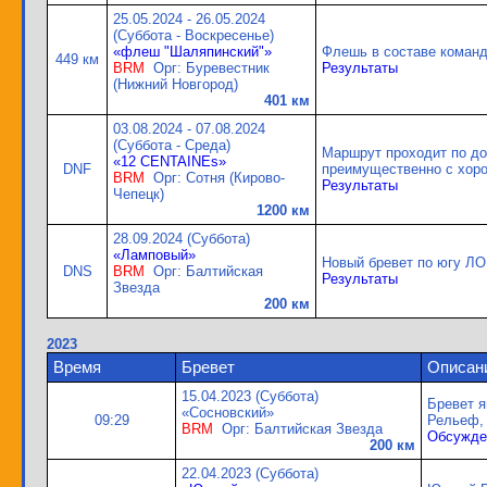
25.05.2024 - 26.05.2024
(Суббота - Воскресенье)
«флеш "Шаляпинский"»
Флешь в составе команд
449 км
BRM
Орг: Буревестник
Результаты
(Нижний Новгород)
401 км
03.08.2024 - 07.08.2024
(Суббота - Среда)
Маршрут проходит по до
«12 CENTAINEs»
DNF
преимущественно с хоро
BRM
Орг: Сотня (Кирово-
Результаты
Чепецк)
1200 км
28.09.2024 (Суббота)
«Ламповый»
Новый бревет по югу ЛО
DNS
BRM
Орг: Балтийская
Результаты
Звезда
200 км
2023
Время
Бревет
Описан
15.04.2023 (Суббота)
Бревет 
«Сосновский»
09:29
Рельеф,
BRM
Орг: Балтийская Звезда
Обсужде
200 км
22.04.2023 (Суббота)