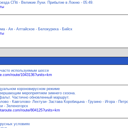
оезда СПб - Великие Луки. Прибытие в Локню - 05:49.
ты
ема - Ая - Алтайское - Белокуриха - Бийск
ты
нечасто используемым шоссе
ute.com/route/1043136?units=km
дуальном короновирусном режиме
авершающим мероприятием зимнего сезона.
фальт. Частично обновленный маршрут.
ово - Кавголово- Лехтузи- Застава Коробицына - Грузино - Игора - Петро
ки - Зеленогорск
otaroute.com/route/804125?units=km
ирусных условиях