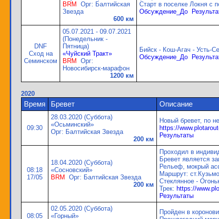
BRM
Орг: Балтийская
Старт в поселке Локня с п
Звезда
Обсуждение_До
Результа
600 км
05.07.2021 - 09.07.2021
(Понедельник -
DNF
Пятница)
Бийск - Кош-Агач - Усть-С
Сход на
«Чуйский Тракт»
Обсуждение_До
Результа
Семинском
BRM
Орг:
Новосибирск-марафон
1200 км
2020
Время
Бревет
Описание
28.03.2020 (Суббота)
Новый бревет, по 
«Осьминский»
09:30
https://www.plotaro
Орг: Балтийская Звезда
Результаты
200 км
Проходил в индиви
Бревет является з
18.04.2020 (Суббота)
Рельеф, мокрый ас
08:18
«Сосновский»
Маршрут: ст.Кузьмол
17/05
BRM
Орг: Балтийская Звезда
Стеклянное - Огонь
200 км
Трек:
https://www.pl
Результаты
02.05.2020 (Суббота)
Пройден в коронов
08:05
«Горный»